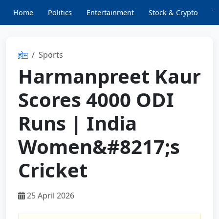
Home
Politics
Entertainment
Stock & Crypto
T
होम
Sports
Harmanpreet Kaur
Scores 4000 ODI
Runs | India
Women&#8217;s
Cricket
25 April 2026